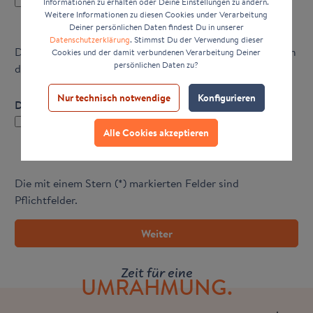
Lieferadresse weicht von Rechnungsadresse ab.
Informationen zu erhalten oder Deine Einstellungen zu ändern.
Weitere Informationen zu diesen Cookies under Verarbeitung
Deiner persönlichen Daten findest Du in unserer
Datenschutzerklärung
. Stimmst Du der Verwendung dieser
Diese Seite ist durch reCAPTCHA geschützt und es gelten
Cookies und der damit verbundenen Verarbeitung Deiner
persönlichen Daten zu?
die
Datenschutzrichtlinie
und
Nutzungsbedingungen
.
Nur technisch notwendige
Konfigurieren
Datenschutz
Ich habe die
Datenschutzbestimmungen
zur Kenntnis
Alle Cookies akzeptieren
genommen und die
AGB
gelesen und bin mit ihnen
einverstanden. *
Die mit einem Stern (*) markierten Felder sind
Pflichtfelder.
Weiter
Zeit für eine
UMRAHMUNG.