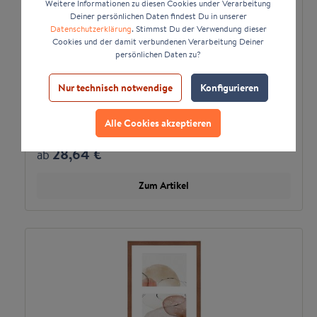
Weitere Informationen zu diesen Cookies under Verarbeitung
Deiner persönlichen Daten findest Du in unserer
Datenschutzerklärung
. Stimmst Du der Verwendung dieser
Cookies und der damit verbundenen Verarbeitung Deiner
persönlichen Daten zu?
Nur technisch notwendige
Konfigurieren
Galerierahmen G320 25 x 50 Normalglas
Alle Cookies akzeptieren
inkl. Passepartout weiß - 3 Ausschnitte 13 x
18 quer
*
28,64 €
ab
Zum Artikel