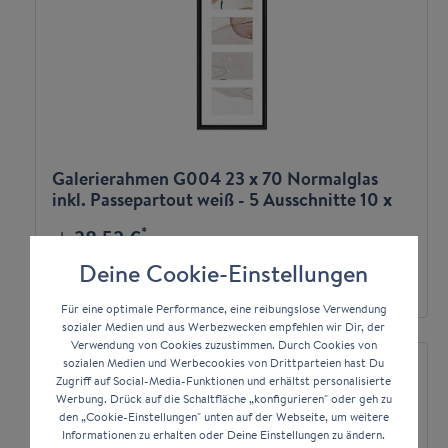
Galerierahmen G004 23 x 70 Normalglas
inkl. Passepartout weiß - 5 Ausschnitte 10 x
15 quer
*
38,52 €
ab
Deine Cookie-Einstellungen
Zum Artikel
Für eine optimale Performance, eine reibungslose Verwendung
sozialer Medien und aus Werbezwecken empfehlen wir Dir, der
Verwendung von Cookies zuzustimmen. Durch Cookies von
sozialen Medien und Werbecookies von Drittparteien hast Du
Zugriff auf Social-Media-Funktionen und erhältst personalisierte
Werbung. Drück auf die Schaltfläche „konfigurieren" oder geh zu
den „Cookie-Einstellungen" unten auf der Webseite, um weitere
Informationen zu erhalten oder Deine Einstellungen zu ändern.