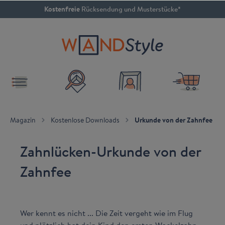
Kostenfreie
Rücksendung und Musterstücke*
inhalt springen
4.79 / 5
SEHR GUT
Magazin
Kostenlose Downloads
Urkunde von der Zahnfee
Zahnlücken-Urkunde von der
Zahnfee
Wer kennt es nicht ... Die Zeit vergeht wie im Flug