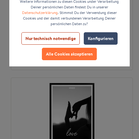
Weitere Informationen zu diesen Cookies under Verarbeitung
Deiner persönlichen Daten findest Du in unserer
Datenschutzerklärung
. Stimmst Du der Verwendung dieser
Cookies und der damit verbundenen Verarbeitung Deiner
persönlichen Daten zu?
Frankreich Paris by Alex Pohl | Poster mit
Holzrahmen 50x70 cm
Nur technisch notwendige
Konfigurieren
*
76,43 €
ab
Alle Cookies akzeptieren
Zum Artikel