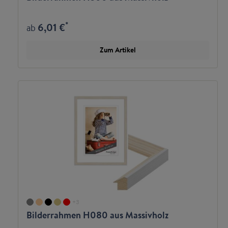
*
6,01 €
ab
Zum Artikel
+
3
Bilderrahmen H080 aus Massivholz