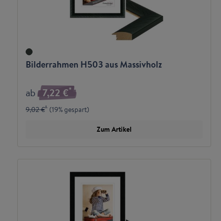
Bilderrahmen H503 aus Massivholz
*
ab
7,22 €
*
9,02 €
(
19% gespart
)
Zum Artikel