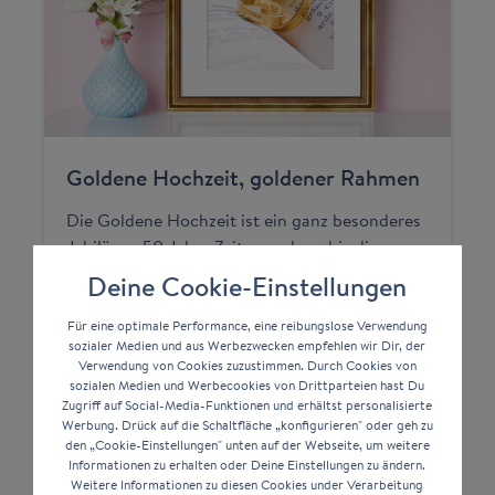
Goldene Hochzeit, goldener Rahmen
Die Goldene Hochzeit ist ein ganz besonderes
Jubiläum. 50 Jahre Zeit vergehen, bis dieser
fast schon unglaubliche Meilenstein erreicht
Deine Cookie-Einstellungen
wird. Natürlich ist auch dieses Ereignis ein
Geschenk wert. Passend zur Goldenen
Für eine optimale Performance, eine reibungslose Verwendung
sozialer Medien und aus Werbezwecken empfehlen wir Dir, der
Hochzeit kannst du einen unvergesslichen
Verwendung von Cookies zuzustimmen. Durch Cookies von
Moment, der als Foto festgehalten wurde, mit
sozialen Medien und Werbecookies von Drittparteien hast Du
einem
goldenen Rahmen
verewigen.
Zugriff auf Social-Media-Funktionen und erhältst personalisierte
Werbung. Drück auf die Schaltfläche „konfigurieren" oder geh zu
den „Cookie-Einstellungen" unten auf der Webseite, um weitere
Bilderrahmen H450
in 30x40 cm
Informationen zu erhalten oder Deine Einstellungen zu ändern.
Weitere Informationen zu diesen Cookies under Verarbeitung