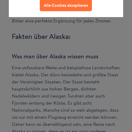
Alle Cookies akzeptieren
nochmals in Szene. Mit den beruhigenden Farben
und den atemberaubenden Aussichten sind diese
Bilder eine perfekte Ergänzung für jedes Zimmer.
Fakten über Alaska:
Was man über Alaska wissen muss
Eine unfassbare Weite und beispiellose Landschaften
bietet Alaska. Der dünn besiedelte und größte Staat
der Vereinigten Staaten. Der Staat besteht
hauptsächlich aus hohen Bergen, dichten
Nadelwäldern und riesigen Tundren aber auch
Fjorden entlang der Küste. Es gibt acht
Nationalparks. Manche sind so weit abgelegen, dass
sie nur mit einem Flugzeug erreicht werden können.
Daher kann es überwältigend sein, eine Reise nach
Alaska zu planen, denn es ist ein ganz anderes