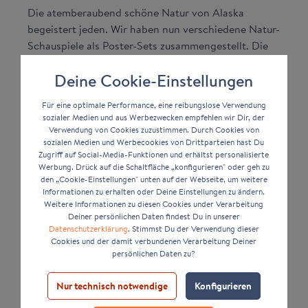
Die atemberaubend schöne Natur von Alaska
begeistert jeden. Wir haben nun verschiedene Natur-
Schauspiele als Poster-Sets zusammengestellt. Die
sehr gut miteinander harmonierenden Bilder sind
Deine Cookie-Einstellungen
fertig gerahmt und können direkt an die Wand
gehangen werden. Jedes der Poster wird elegant
Für eine optimale Performance, eine reibungslose Verwendung
vom schwarzen und glatten Massivholzrahmen
sozialer Medien und aus Werbezwecken empfehlen wir Dir, der
H950 in Szene gesetzt.
Verwendung von Cookies zuzustimmen. Durch Cookies von
sozialen Medien und Werbecookies von Drittparteien hast Du
Bilder von Alaska
Zugriff auf Social-Media-Funktionen und erhältst personalisierte
Werbung. Drück auf die Schaltfläche „konfigurieren" oder geh zu
Mit unseren Alaska Postern gelingt dir eine
den „Cookie-Einstellungen" unten auf der Webseite, um weitere
Gestaltung deiner Wände mit zeitlosen
Informationen zu erhalten oder Deine Einstellungen zu ändern.
Weitere Informationen zu diesen Cookies under Verarbeitung
Motiven.
Diese Motive harmonieren großartig mit
Deiner persönlichen Daten findest Du in unserer
einer minimalistischen Einrichtung. Dabei können
Datenschutzerklärung
. Stimmst Du der Verwendung dieser
die Poster voll und ganz ihre Schönheit in deine vier
Cookies und der damit verbundenen Verarbeitung Deiner
persönlichen Daten zu?
Wände einbringen. Als tollen Blickfang kannst du
diese Sets auch im Büro- oder Arbeitsraum
Nur technisch notwendige
Konfigurieren
anbringen. Die Poster werden mit einer glatten,
schlichten Holzleiste gerahmt und setzen Alaska