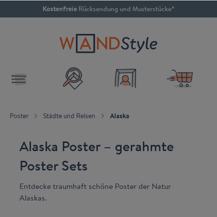
Kostenfreie
Rücksendung und Musterstücke*
inhalt springen
4.79 / 5
SEHR GUT
Poster
Städte und Reisen
Alaska
Alaska Poster – gerahmte
Poster Sets
Entdecke traumhaft schöne Poster der Natur
Alaskas.