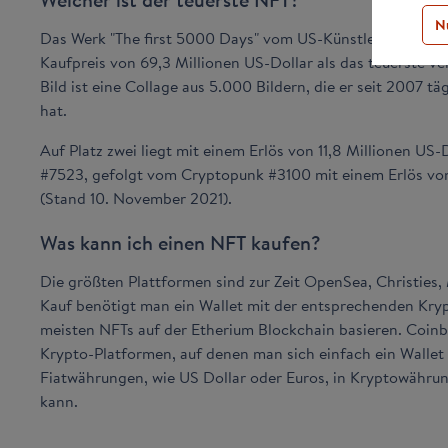
N
Das Werk "The first 5000 Days" vom US-Künstler Mike Win
Kaufpreis von 69,3 Millionen US-Dollar als das teuerste v
Bild ist eine Collage aus 5.000 Bildern, die er seit 2007 tä
hat.
Auf Platz zwei liegt mit einem Erlös von 11,8 Millionen U
#7523, gefolgt vom Cryptopunk #3100 mit einem Erlös von
(Stand 10. November 2021).
Was kann ich einen NFT kaufen?
Die größten Plattformen sind zur Zeit OpenSea, Christies,
Kauf benötigt man ein Wallet mit der entsprechenden Kry
meisten NFTs auf der Etherium Blockchain basieren. Coinb
Krypto-Platformen, auf denen man sich einfach ein Wallet
Fiatwährungen, wie US Dollar oder Euros, in Kryptowähru
kann.