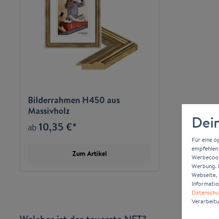
Bilderrahmen H450 aus
Massivholz
Dein
10,35 €*
ab
Für eine o
empfehlen 
Zum Artikel
Werbecooki
Werbung. D
Webseite, 
Informatio
Datenschu
Verarbeitu
Welcher ist der teuerste NFT?