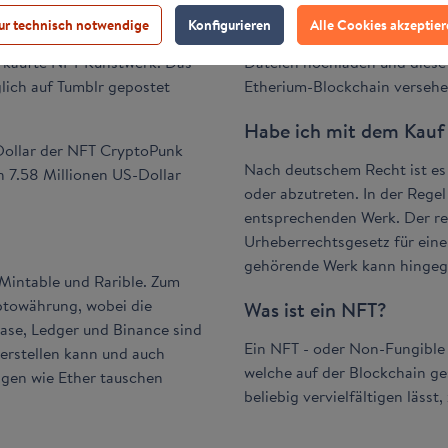
ur technisch notwendige
Konfigurieren
Alle Cookies akzeptie
kelmann gilt mit einem
Auf Platformen wie OpenSea o
erkaufte NFT Kunstwerk. Das
Dateien hochladen und diese
glich auf Tumblr gepostet
Etherium-Blockchain versehen
Habe ich mit dem Kauf
S-Dollar der NFT CryptoPunk
Nach deutschem Recht ist es 
 7.58 Millionen US-Dollar
oder abzutreten. In der Reg
entsprechenden Werk. Der rei
Urheberrechtsgesetz für eine
gehörende Werk kann hingeg
 Mintable und Rarible. Zum
ptowährung, wobei die
Was ist ein NFT?
ase, Ledger und Binance sind
Ein NFT - oder Non-Fungible To
 erstellen kann und auch
welche auf der Blockchain ge
ngen wie Ether tauschen
beliebig vervielfältigen läss