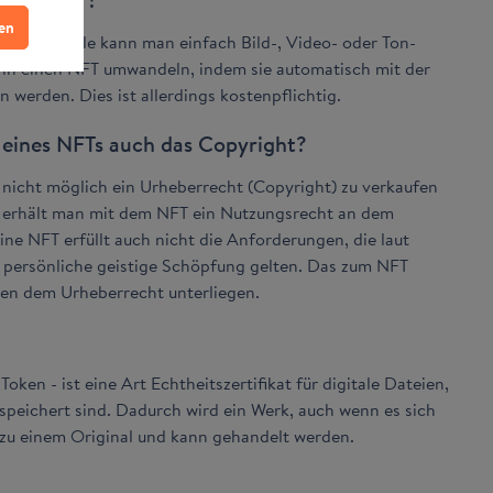
ren
der Rarible kann man einfach Bild-, Video- oder Ton-
 in einen NFT umwandeln, indem sie automatisch mit der
 werden. Dies ist allerdings kostenpflichtig.
 eines NFTs auch das Copyright?
nicht möglich ein Urheberrecht (Copyright) zu verkaufen
el erhält man mit dem NFT ein Nutzungsrecht an dem
ne NFT erfüllt auch nicht die Anforderungen, die laut
 persönliche geistige Schöpfung gelten. Das zum NFT
en dem Urheberrecht unterliegen.
ken - ist eine Art Echtheitszertifikat für digitale Dateien,
speichert sind. Dadurch wird ein Werk, auch wenn es sich
t, zu einem Original und kann gehandelt werden.