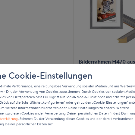
Bilderrahmen H470 aus
Massivholz
e Cookie-Einstellungen
8,66 €*
ab
ptimale Performance, eine reibungslose Verwendung sozialer Medien und aus Werbez
wir Dir, der Verwendung von Cookies zuzustimmen. Durch Cookies von sozialen Medi
Zum Artikel
es von Drittparteien hast Du Zugriff auf Social-Media-Funktionen und erhältst person
rück auf die Schaltfläche „konfigurieren" oder geh zu den „Cookie-Einstellungen" unt
um weitere Informationen zu erhalten oder Deine Einstellungen zu ändern. Weitere
nen zu diesen Cookies under Verarbeitung Deiner persönlichen Daten findest Du in un
tzerklärung
. Stimmst Du der Verwendung dieser Cookies und der damit verbundenen
ng Deiner persönlichen Daten zu?
Wie erstelle ich selber