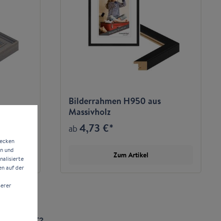
Bilderrahmen H950 aus
Massivholz
4,73 €*
ab
wecken
en und
Zum Artikel
alisierte
en auf der
serer
 einen NFT?