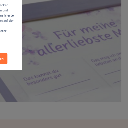
wecken
en und
alisierte
en auf der
serer
ren