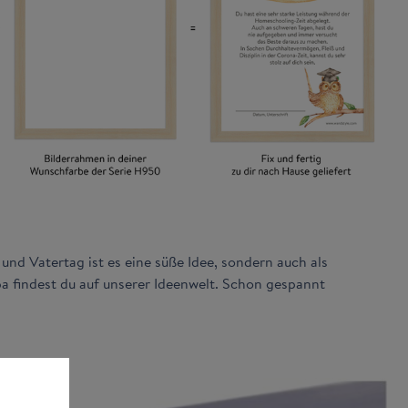
nd Vatertag ist es eine süße Idee, sondern auch als
 findest du auf unserer Ideenwelt. Schon gespannt