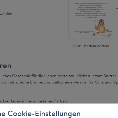
wählen.
eren
iches Geschenk für die Lieben gestalten. Nicht nur zum Mutter- u
rch als schöne Erinnerung. Selbst eine Version für Oma und Opa
uckvorlagen in verschiedenen Farben.
e Cookie-Einstellungen