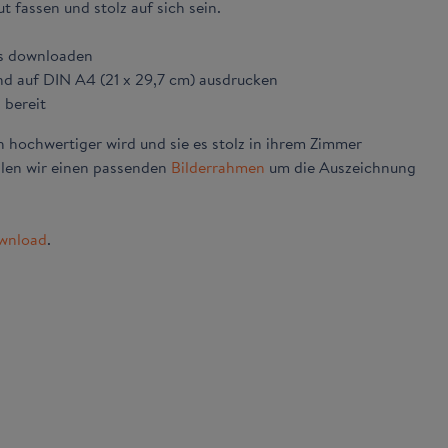
 fassen und stolz auf sich sein.
os downloaden
nd auf DIN A4 (21 x 29,7 cm) ausdrucken
 bereit
hochwertiger wird und sie es stolz in ihrem Zimmer
len wir einen passenden
Bilderrahmen
um die Auszeichnung
wnload
.