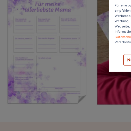
Für eine o
empfehlen 
Werbecooki
Werbung. D
Webseite, 
Informatio
Datenschu
Verarbeitu
N