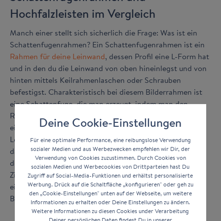
Hochfalzleisten im Vergleich
Manch einer stellt sich sicherlich die Frage: Was ist ein
Schattenfugenrahmen? Ein Schattenfugenrahmen ist ein
Rahmen für deine Leinwand
, dessen Profil eine L-Form hat
und in den du die Leinwand von oben hineinlegst und von
hinten mittels Keilrahmenlaschen oder Schrauben
befestigst. Charakteristisch bei diesem Bilderrahmen ist
eine Schattenfuge, die man erzeugt, indem man den
Rahmen nicht unmittelbar um die Leinwand legt, sondern
Deine Cookie-Einstellungen
einen Abstand lässt. Das L-förmige Profil rahmt die
Leinwand auf eine schlichte Art und Weise ein und setzt
Für eine optimale Performance, eine reibungslose Verwendung
sozialer Medien und aus Werbezwecken empfehlen wir Dir, der
das Bild gekonnt in Szene. Eine Hochfalzleiste ist, wie es
Verwendung von Cookies zuzustimmen. Durch Cookies von
der Name schon sagt, eine Leiste mit einem hohen Falz.
sozialen Medien und Werbecookies von Drittparteien hast Du
Ziel der Falz ist, es die Leinwand komplett in den Rahmen
Zugriff auf Social-Media-Funktionen und erhältst personalisierte
Werbung. Drück auf die Schaltfläche „konfigurieren" oder geh zu
einzulegen, sodass die Leinwand hinten nicht über den
den „Cookie-Einstellungen" unten auf der Webseite, um weitere
Bilderrahmen hinausragt.
Informationen zu erhalten oder Deine Einstellungen zu ändern.
Weitere Informationen zu diesen Cookies under Verarbeitung
Deiner persönlichen Daten findest Du in unserer