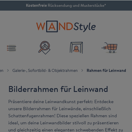
Kostenfreie
Rücksendung und Musterstücke*
inhalt springen
4.79 / 5
SEHR GUT
en
Galerie-, Sofortbild- & Objektrahmen
Rahmen für Leinwand
Bilderrahmen für Leinwand
Präsentiere deine Leinwandkunst perfekt: Entdecke
unsere Bilderrahmen für Leinwände, einschließlich
Schattenfugenrahmen! Diese speziellen Rahmen sind
ideal, um deine Leinwandbilder stilvoll zu präsentieren
und gleichzeitig einen eleganten schwebenden Effekt zu