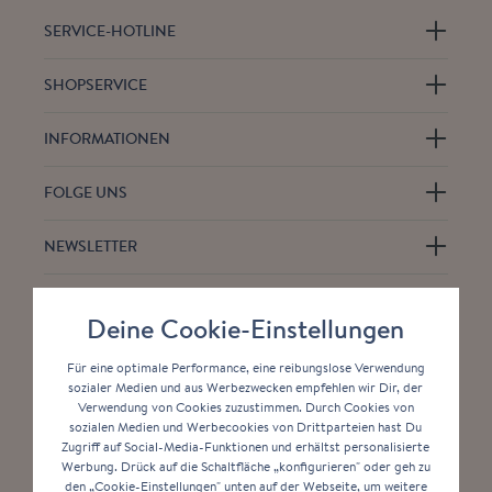
SERVICE-HOTLINE
SHOPSERVICE
INFORMATIONEN
FOLGE UNS
NEWSLETTER
Deine Cookie-Einstellungen
Für eine optimale Performance, eine reibungslose Verwendung
sozialer Medien und aus Werbezwecken empfehlen wir Dir, der
Verwendung von Cookies zuzustimmen. Durch Cookies von
* Alle Preise inkl. gesetzl. Mehrwertsteuer zzgl.
sozialen Medien und Werbecookies von Drittparteien hast Du
Versandkosten
und ggf. Nachnahmegebühren, wenn
Zugriff auf Social-Media-Funktionen und erhältst personalisierte
nicht anders angegeben.
Werbung. Drück auf die Schaltfläche „konfigurieren" oder geh zu
den „Cookie-Einstellungen" unten auf der Webseite, um weitere