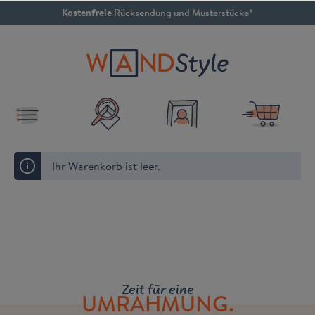
Kostenfreie
Rücksendung und Musterstücke*
inhalt springen
4.79 / 5
SEHR GUT
Ihr Warenkorb ist leer.
Zeit für eine
UMRAHMUNG.