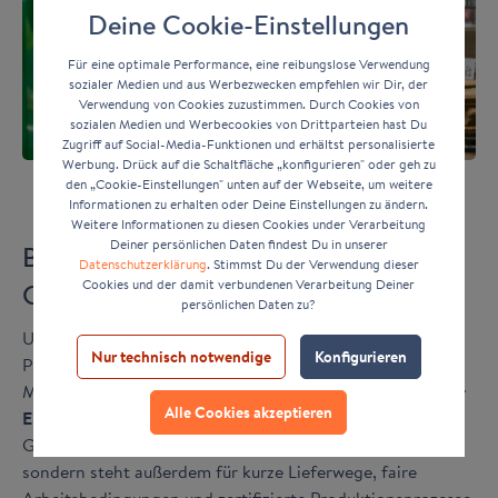
Deine Cookie-Einstellungen
Für eine optimale Performance, eine reibungslose Verwendung
sozialer Medien und aus Werbezwecken empfehlen wir Dir, der
Verwendung von Cookies zuzustimmen. Durch Cookies von
sozialen Medien und Werbecookies von Drittparteien hast Du
Zugriff auf Social-Media-Funktionen und erhältst personalisierte
Werbung. Drück auf die Schaltfläche „konfigurieren" oder geh zu
den „Cookie-Einstellungen" unten auf der Webseite, um weitere
Informationen zu erhalten oder Deine Einstellungen zu ändern.
Weitere Informationen zu diesen Cookies under Verarbeitung
Deiner persönlichen Daten findest Du in unserer
Bilderrahmen nach Material aus bester
Datenschutzerklärung
. Stimmst Du der Verwendung dieser
Cookies und der damit verbundenen Verarbeitung Deiner
Qualität
persönlichen Daten zu?
Unser Sortiment steht für echte Handarbeit, höchste
Nur technisch notwendige
Konfigurieren
Präzision und nachhaltige Herstellung. Egal, welches
Material - wir produzieren in Deutschland mit
jahrelanger
Alle Cookies akzeptieren
Erfahrung
, Sorgfalt und Liebe zum Detail. Made in
Germany ist aber nicht nur unser Qualitätsmerkmal,
sondern steht außerdem für kurze Lieferwege, faire