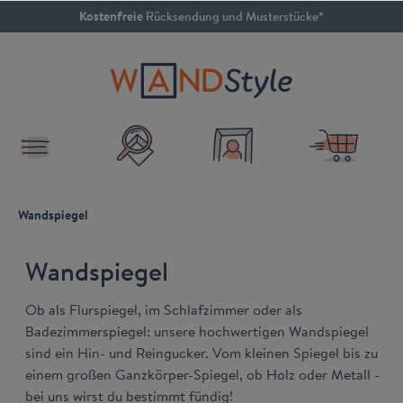
Kostenfreie
Rücksendung und Musterstücke*
inhalt springen
4.79 / 5
SEHR GUT
Wandspiegel
Wandspiegel
Ob als Flurspiegel, im Schlafzimmer oder als
Badezimmerspiegel: unsere hochwertigen Wandspiegel
sind ein Hin- und Reingucker. Vom kleinen Spiegel bis zu
einem großen Ganzkörper-Spiegel, ob Holz oder Metall -
bei uns wirst du bestimmt fündig!