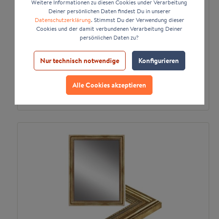
Weitere Informationen zu diesen Cookies under Verarbeitung
Deiner persönlichen Daten findest Du in unserer
Datenschutzerklärung
. Stimmst Du der Verwendung dieser
Cookies und der damit verbundenen Verarbeitung Deiner
persönlichen Daten zu?
Wandspiegel E033 Barock aus Massivholz
Nur technisch notwendige
Konfigurieren
*
66,58 €
ab
Alle Cookies akzeptieren
Zum Artikel