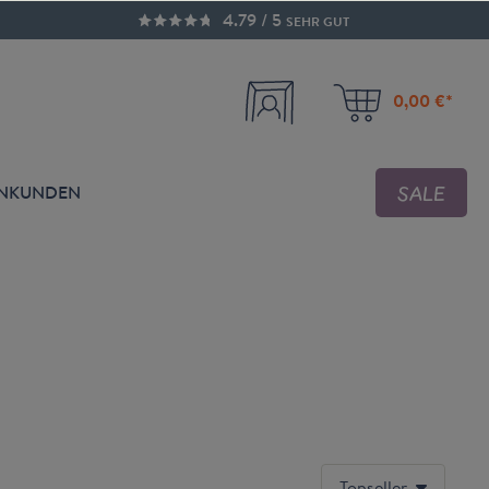
4.79 / 5
SEHR GUT
0,00 €*
SALE
ENKUNDEN
Topseller