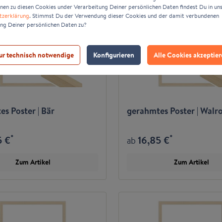
nen zu diesen Cookies under Verarbeitung Deiner persönlichen Daten findest Du in un
tzerklärung
. Stimmst Du der Verwendung dieser Cookies und der damit verbundenen
ng Deiner persönlichen Daten zu?
ur technisch notwendige
Konfigurieren
Alle Cookies akzeptie
s Poster | Bär
gerahmtes Poster | Walr
*
*
5 €
16,85 €
ab
Zum Artikel
Zum Artikel