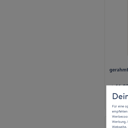
gerahmte
16,8
ab
Dein
Für eine o
empfehlen 
Werbecooki
Werbung. D
Webseite, 