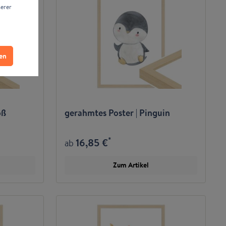
serer
ren
oß
gerahmtes Poster | Pinguin
*
16,85 €
ab
Zum Artikel