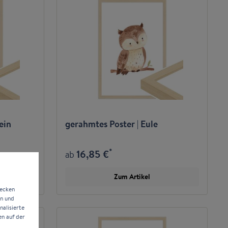
ein
gerahmtes Poster | Eule
*
16,85 €
ab
Zum Artikel
wecken
en und
alisierte
en auf der