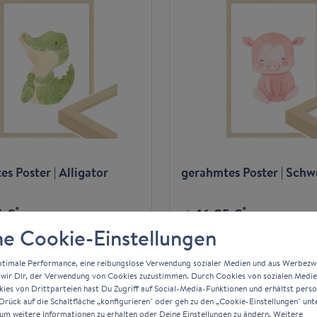
s Poster | Alligator
gerahmtes Poster | Schw
*
*
5 €
16,85 €
ab
e Cookie-Einstellungen
Zum Artikel
Zum Artikel
ptimale Performance, eine reibungslose Verwendung sozialer Medien und aus Werbez
wir Dir, der Verwendung von Cookies zuzustimmen. Durch Cookies von sozialen Medi
es von Drittparteien hast Du Zugriff auf Social-Media-Funktionen und erhältst person
rück auf die Schaltfläche „konfigurieren" oder geh zu den „Cookie-Einstellungen" unt
um weitere Informationen zu erhalten oder Deine Einstellungen zu ändern. Weitere