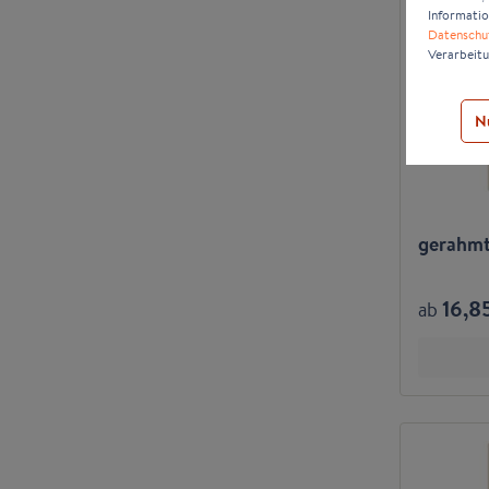
Informatio
Datenschu
Verarbeitu
N
gerahmte
16,8
ab