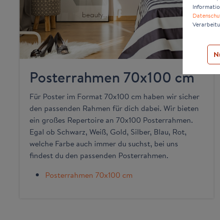
Informatio
Datenschu
Verarbeitu
N
Posterrahmen 70x100 cm
Für Poster im Format 70x100 cm haben wir sicher
den passenden Rahmen für dich dabei. Wir bieten
ein großes Repertoire an 70x100 Posterrahmen.
Egal ob Schwarz, Weiß, Gold, Silber, Blau, Rot,
welche Farbe auch immer du suchst, bei uns
findest du den passenden Posterrahmen.
Posterrahmen 70x100 cm