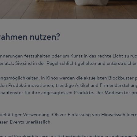
rrahmen nutzen?
nnerungen festzuhalten oder um Kunst in das rechte Licht zu rü
tzt. Sie sind in der Regel schlicht gehalten und unterstreiche
gsmöglichkeiten. In Kinos werden die aktuellsten Blockbuster pe
den Produktinnovationen, trendige Artikel und Firmendarstellun
chaufenster für ihre angesagtesten Produkte. Der Modesektor pre
vielfältiger Verwendung. Ob zur Einfassung von Hinweisschilder
esen Events unerlässlich.
xen und Krankenhäusern zur Patienteninformation ausgehangen. 