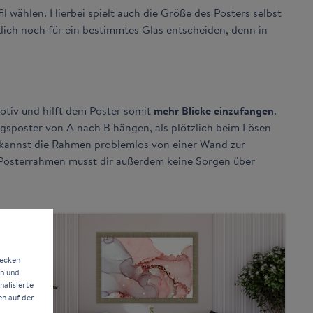
l wählen. Hierbei spielt auch die Größe des Posters selbst
dich noch für ein bestimmtes Glas entscheiden, denn in
Motiv und hilft dem Poster somit
mehr Blicke einzufangen
.
ingsposter von A nach B hängen, als plötzlich beim Lösen
u kannst die Rahmen problemlos von einer Wand zur
 Posterrahmen musst dir außerdem keine Sorgen über
wecken
en und
alisierte
en auf der