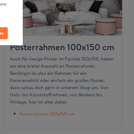
serer
ren
Posterrahmen 100x150 cm
Auch für riesige Poster im Format 100x150, haben
wir eine breite Auswahl an Posterrahmen.
Benötigst du also ein Rahmen für ein
Panoramabild oder einfach ein großes Poster,
dann schau dich gern in unserem Shop um. Von
Holz- bis Kunststoffrahmen, von Modern bis
Vintage, hier ist alles dabei.
Posterrahmen 100x150 cm