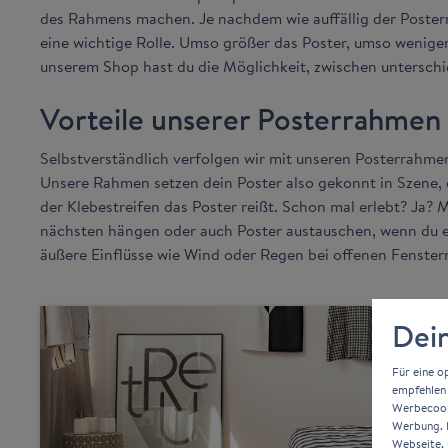
des Rahmens machen. Je nachdem wie auffällig der Posterrah
eine wichtige Rolle. Umso größer das Poster, umso weniger
unserem Shop hast du die Möglichkeit, zwischen unterschi
Vorteile unserer Posterrahmen
Selbstverständlich verfolgen wir mit unseren Posterrahmen
Unsere Rahmen setzen dein Poster also gekonnt in Szene, da
der Klebestreifen das Poster reißt. Schon mal erlebt? Ja
nächsten hängen oder auch Poster austauschen, wenn du e
äußere Einflüsse wie Wind oder Regen bei offenen Fenste
Dein
Für eine o
empfehlen 
Werbecooki
Werbung. D
Webseite, 