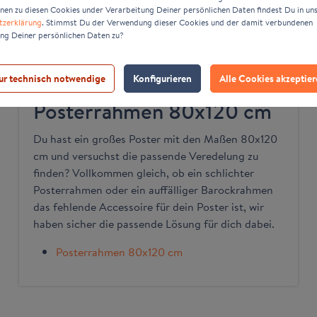
nen zu diesen Cookies under Verarbeitung Deiner persönlichen Daten findest Du in un
tzerklärung
. Stimmst Du der Verwendung dieser Cookies und der damit verbundenen
ng Deiner persönlichen Daten zu?
ur technisch notwendige
Konfigurieren
Alle Cookies akzeptie
Posterrahmen 80x120 cm
Du hast ein großes Poster mit den Maßen 80x120
cm und versuchst die passende Veredelung zu
finden? Vollkommen gleich, ob ein schlichter
Posterrahmen oder ein auffälliger Barockrahmen
das fehlende Accessoire für dein Poster ist, wir
haben sicher die passende Lösung für dich dabei.
Posterrahmen 80x120 cm