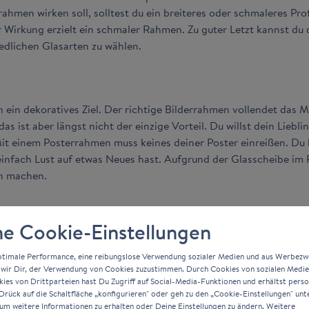
men wirken soll, solltest du ein breiteres oder schmaleres Profi
 Wirkung erzielt ein schmaler Rahmen. Zu guter Letzt kannst du 
edlichen Glasarten zu wählen.
 ein dekoratives Ziel. Der richtige Bilderrahmen vollendet das 
s ist aber längst nicht der einzige Vorteil. Du willst dein Liebl
? Mit einem Posterrahmen muss keines deiner Poster einreißen. D
infach Lust auf etwas Neues hast. Aufgrund der Glasscheibe im
rn machen.
e Cookie-Einstellungen
ptimale Performance, eine reibungslose Verwendung sozialer Medien und aus Werbez
wir Dir, der Verwendung von Cookies zuzustimmen. Durch Cookies von sozialen Medi
es von Drittparteien hast Du Zugriff auf Social-Media-Funktionen und erhältst person
rück auf die Schaltfläche „konfigurieren" oder geh zu den „Cookie-Einstellungen" unt
um weitere Informationen zu erhalten oder Deine Einstellungen zu ändern. Weitere