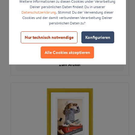
Weitere Informationen zu diesen Cookies under Verarbeitung
Deiner persönlichen Daten findest Du in unserer
Datenschutzerklärung
. Stimmst Du der Verwendung dieser
Cookies und der damit verbundenen Verarbeitung Deiner
persönlichen Daten zu?
+
1
Bilderrahmen H790 Strandhaus aus
Nur technisch notwendige
Konfigurieren
Massivholz
*
17,82 €
ab
Alle Cookies akzeptieren
Zum Artikel