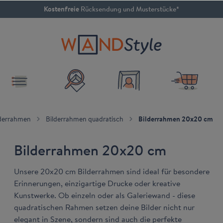
Kostenfreie
Rücksendung und Musterstücke*
inhalt springen
4.79 / 5
SEHR GUT
lderrahmen
Bilderrahmen quadratisch
Bilderrahmen 20x20 cm
Bilderrahmen 20x20 cm
Unsere 20x20 cm Bilderrahmen sind ideal für besondere
Erinnerungen, einzigartige Drucke oder kreative
Kunstwerke. Ob einzeln oder als Galeriewand - diese
quadratischen Rahmen setzen deine Bilder nicht nur
elegant in Szene, sondern sind auch die perfekte