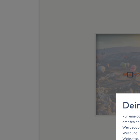
Dein
Für eine o
empfehlen 
Werbecooki
Werbung. D
Webseite, 