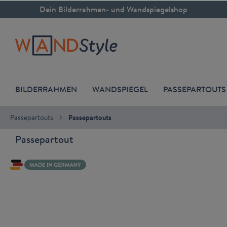
Dein Bilderrahmen- und Wandspiegelshop
inhalt springen
BILDERRAHMEN
WANDSPIEGEL
PASSEPARTOUTS
Passepartouts
Passepartouts
Passepartout