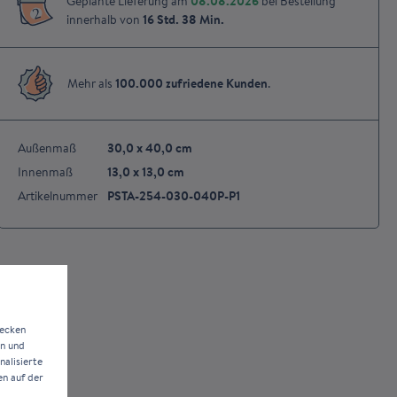
Geplante Lieferung am
08.08.2026
bei Bestellung
2
innerhalb von
16 Std.
38 Min.
Mehr als
100.000 zufriedene Kunden
.
Außenmaß
30,0 x 40,0 cm
Innenmaß
13,0 x 13,0 cm
Artikelnummer
PSTA-254-030-040P-P1
wecken
en und
alisierte
en auf der