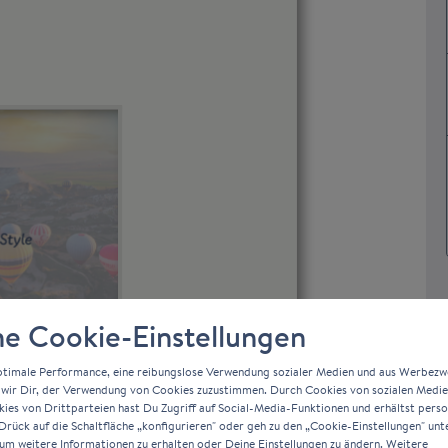
e Cookie-Einstellungen
ptimale Performance, eine reibungslose Verwendung sozialer Medien und aus Werbez
wir Dir, der Verwendung von Cookies zuzustimmen. Durch Cookies von sozialen Medi
es von Drittparteien hast Du Zugriff auf Social-Media-Funktionen und erhältst person
rück auf die Schaltfläche „konfigurieren" oder geh zu den „Cookie-Einstellungen" unt
um weitere Informationen zu erhalten oder Deine Einstellungen zu ändern. Weitere