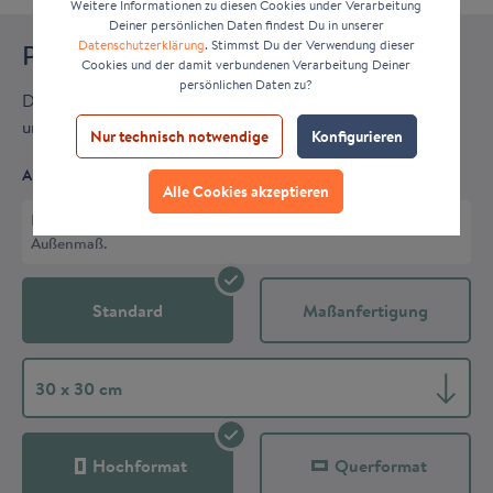
Weitere Informationen zu diesen Cookies under Verarbeitung
Deiner persönlichen Daten findest Du in unserer
Datenschutzerklärung
. Stimmst Du der Verwendung dieser
Passepartout
Cookies und der damit verbundenen Verarbeitung Deiner
persönlichen Daten zu?
Der extra Rahmen im Rahmen. Für noch mehr Wirkung
und ein hochwertigen Look.
Nur technisch notwendige
Konfigurieren
AUSSENMASS AUSWÄHLEN
Alle Cookies akzeptieren
Das Passepartout-Außenmaß entspricht
exakt
dem eingestellten
Außenmaß.
Standard
Maßanfertigung
30 x 30 cm
Hochformat
Querformat